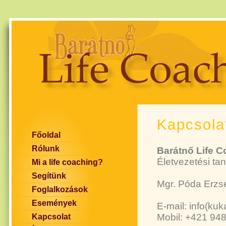
Kapcsola
Főoldal
Rólunk
Barátnő Life 
Életvezetési t
Mi a life coaching?
Segítünk
Mgr. Póda Erzsé
Foglalkozások
Események
E-mail: info(ku
Mobil: +421 94
Kapcsolat