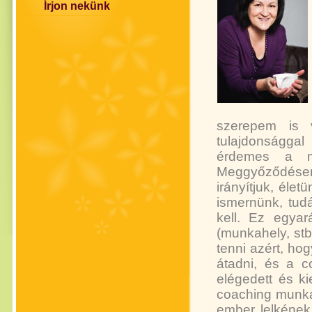
Írjon nekünk
szerepem is v
tulajdonságga
érdemes a mú
Meggyőződésem 
irányítjuk, éle
ismernünk, tud
kell. Ez egya
(munkahely, stb.
tenni azért, ho
átadni, és a c
elégedett és k
coaching munka
ember lelkéne