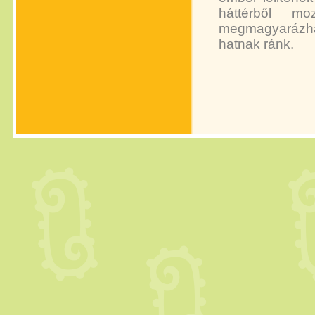
háttérből m
megmagyarázha
hatnak ránk.